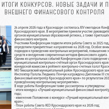
 ИТОГИ КОНКУРСОВ, НОВЫЕ ЗАДАЧИ И
ВНЕШНЕГО ФИНАНСОВОГО КОНТРОЛЯ
24 апреля 2026 года в Краснодаре состоялась XIV ежегодная Ко
Краснодарского края. В мероприятии приняли участие руководит
органов муниципальных образований региона, а также приглашё
финансового контроля.
Участники Конференции подвели итоги работы Совета за 2025 год
определили приоритетные направления на 2026 год. Особое вн
подходов к проведению контрольных мероприятий, повышению 
средств и внедрению современных методов финансового аудита.
Одним из центральных событий Конференции стало подведение и
муниципальный контрольно-счётный орган Краснодарского края»
конкурсной комиссии в рейтинге контрольно-счетных палат Крас
МО Тимашевский муниципальный район Краснодарского края заня
Инспектор Палаты Людмила Пенчук награждена Дипломом III c
финансовый контролёр Краснодарского края» по результатам 202
проведённому контрольному мероприятию».
В ходе работы Конференции также рассмотрены и утверждены:
· итоги конкурса «Лучший муниципальный финансовый контролёр 
года;
· изменения Положения о конкурсе «Лучший муниципальный кон
края»;
· План работы Совета КСО Краснодарского края на 2026 год;